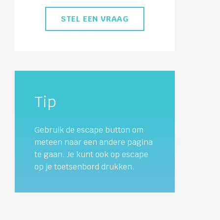
STEL EEN VRAAG
Tip
Gebruik de escape button om
meteen naar een andere pagina
te gaan. Je kunt ook op escape
op je toetsenbord drukken.