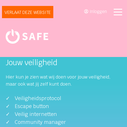
Inloggen
VERLAAT DEZE WEBSITE
Jouw veiligheid
Hier kun je zien wat wij doen voor jouw veiligheid,
maar ook wat jij zelf kunt doen.
Veiligheidsprotocol
Escape button
Veilig internetten
Community manager