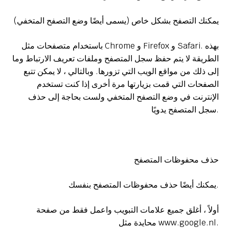
يمكنك التصفح بشكل خاص (يسمى أيضًا وضع التصفح المتخفي)
باستخدام متصفحات مثل Chrome و Firefox و Safari. بهذه
الطريقة لا يتم حفظ سجل المتصفح وملفات تعريف الارتباط وما
إلى ذلك من مواقع الويب التي تزورها. وبالتالي ، لا يمكن تتبع
الصفحات التي قمت بزيارتها مرة أخرى إذا كنت تستخدم
الإنترنت في وضع التصفح المتخفي ولست بحاجة إلى حذف
سجل المتصفح يدويًا.
حذف محفوظات المتصفح
يمكنك أيضًا حذف محفوظات المتصفح بنفسك.
أولاً ، أغلق جميع علامات التبويب واعمل فقط من صفحة
محايدة مثل www.google.nl.